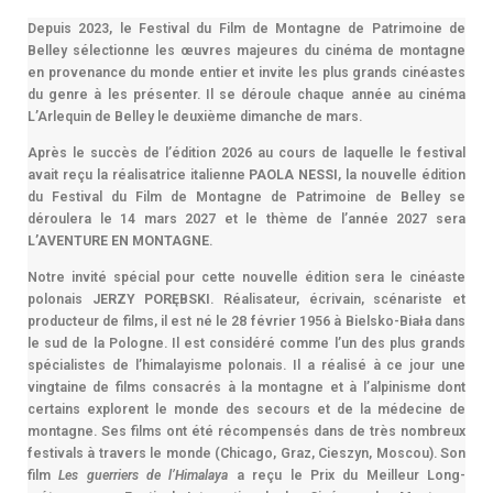
Depuis 2023, le Festival du Film de Montagne de Patrimoine de
Belley sélectionne les œuvres majeures du cinéma de montagne
en provenance du monde entier et invite les plus grands cinéastes
du genre à les présenter. Il se déroule chaque année au cinéma
L’Arlequin de Belley le deuxième dimanche de mars.
Après le succès de l’édition 2026 au cours de laquelle le festival
avait reçu la réalisatrice italienne
PAOLA NESSI
, la nouvelle édition
du Festival du Film de Montagne de Patrimoine de Belley se
déroulera le 14 mars 2027 et le thème de l’année 2027 sera
L’AVENTURE EN MONTAGNE
.
Notre invité spécial pour cette nouvelle édition sera le cinéaste
polonais
JERZY PORĘBSKI
. Réalisateur, écrivain, scénariste et
producteur de films, il est né le 28 février 1956 à Bielsko-Biała dans
le sud de la Pologne. Il est considéré comme l’un des plus grands
spécialistes de l’himalayisme polonais. Il a réalisé à ce jour une
vingtaine de films consacrés à la montagne et à l’alpinisme dont
certains explorent le monde des secours et de la médecine de
montagne. Ses films ont été récompensés dans de très nombreux
festivals à travers le monde (Chicago, Graz, Cieszyn, Moscou). Son
film
Les guerriers de l’Himalaya
a reçu le Prix du Meilleur Long-