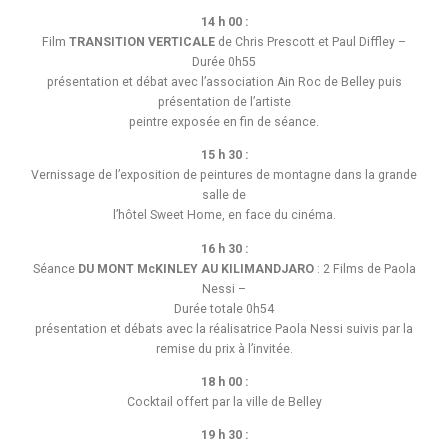
14 h 00 :
Film
TRANSITION VERTICALE
de Chris Prescott et Paul Diffley –
Durée 0h55
présentation et débat avec l’association Ain Roc de Belley puis
présentation de l’artiste
peintre exposée en fin de séance.
15 h 30 :
Vernissage de l’exposition de peintures de montagne dans la grande
salle de
l’hôtel Sweet Home, en face du cinéma.
16 h 30 :
Séance
DU MONT McKINLEY AU KILIMANDJARO
: 2 Films de Paola
Nessi –
Durée totale 0h54
présentation et débats avec la réalisatrice Paola Nessi suivis par la
remise du prix à l’invitée.
18 h 00 :
Cocktail offert par la ville de Belley
19 h 30 :