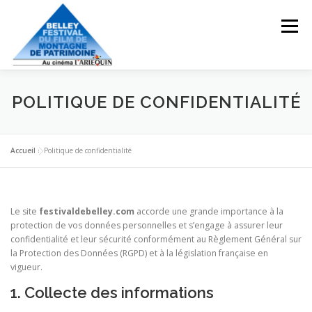
Aller
au
Menu
contenu
HOME
PRÉSENTATION
LES FILMS 2026
POLITIQUE DE CONFIDENTIALITÉ
LES INVITÉS
ARCHIVES
LE CINÉMA L’ARLEQUIN
Accueil
»
Politique de confidentialité
NOS PARTENAIRES
CONTACT
Le site
festivaldebelley.com
accorde une grande importance à la
protection de vos données personnelles et s’engage à assurer leur
confidentialité et leur sécurité conformément au Règlement Général sur
la Protection des Données (RGPD) et à la législation française en
vigueur.
1. Collecte des informations